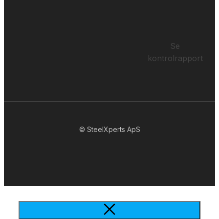
Se
kontrolrapport
© SteelXperts ApS