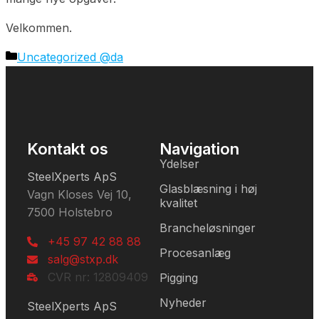
Velkommen.
Uncategorized @da
Kontakt os
Navigation
Ydelser
SteelXperts ApS
Glasblæsning i høj
Vagn Kloses Vej 10,
kvalitet
7500 Holstebro
Brancheløsninger
+45 97 42 88 88
Procesanlæg
salg@stxp.dk
CVR nr: 12809409
Pigging
Nyheder
SteelXperts ApS