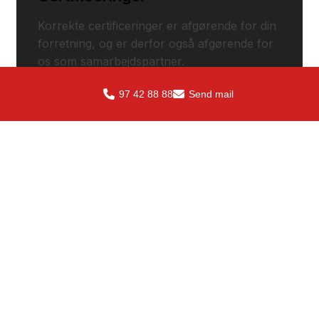
Korrekte certificeringer er afgørende for din
forretning, og er derfor også afgørende for
os som samarbejdspartner.
97 42 88 88
Send mail
Se certificeringer
Kontakt SteelXperts ApS