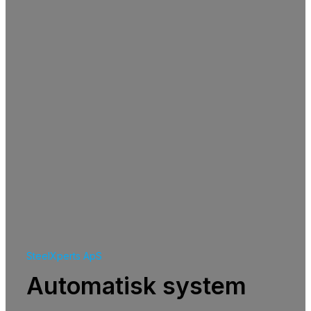
SteelXperts ApS
Automatisk system