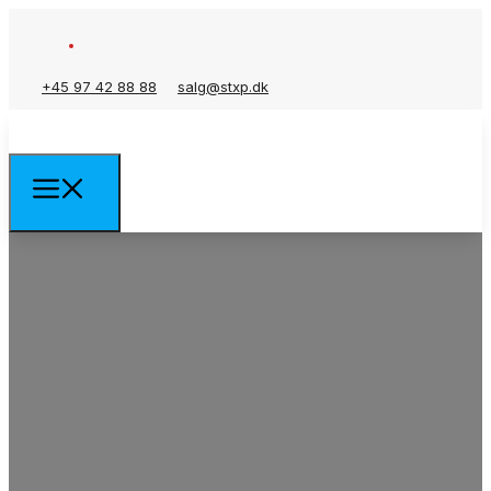
+45 97 42 88 88
salg@stxp.dk