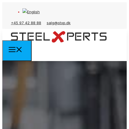
+45 97 42 88 88
salg@stxp.dk