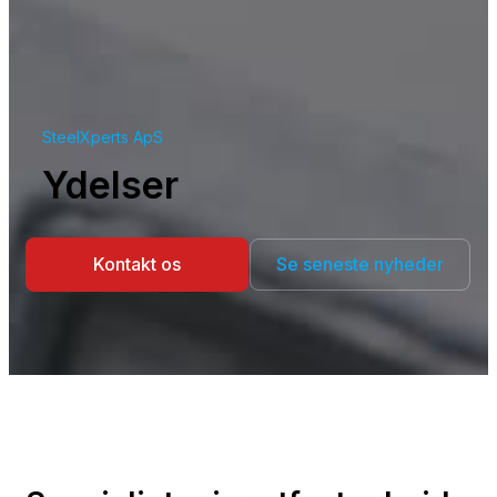
SteelXperts ApS
Ydelser
Kontakt os
Se seneste nyheder