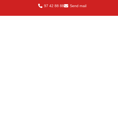
97 42 88 88
Send mail
Certificeringer
Korrekte certificeringer er afgørende for din
forretning, og er derfor også afgørende for
os som samarbejdspartner.
Se certificeringer