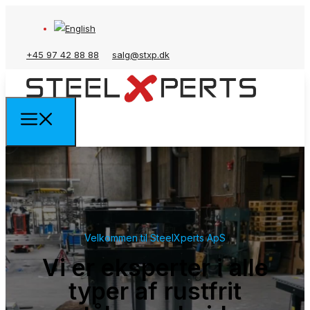
+45 97 42 88 88
salg@stxp.dk
Velkommen til SteelXperts ApS
Vi er eksperter i alle
typer af rustfrit