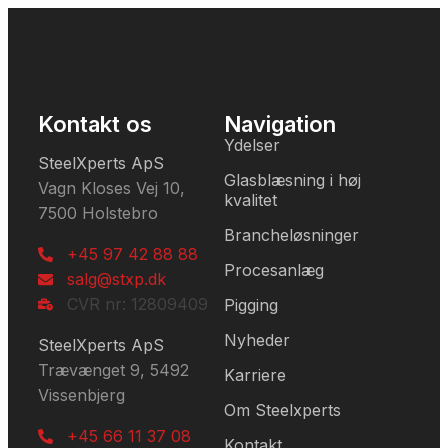
Kontakt os
Navigation
Ydelser
SteelXperts ApS
Glasblæsning i høj
Vagn Kloses Vej 10,
kvalitet
7500 Holstebro
Brancheløsninger
+45 97 42 88 88
Procesanlæg
salg@stxp.dk
CVR nr: 12809409
Pigging
Nyheder
SteelXperts ApS
Trævænget 9, 5492
Karriere
Vissenbjerg
Om Steelxperts
+45 66 11 37 08
Kontakt