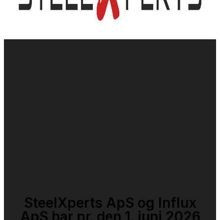
SteelXperts ApS og Influx
ApS har pr. den 1. juni 2026