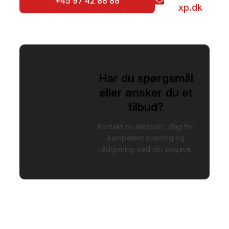
+45 97 42 88 88
xp.dk
Har du spørgsmål
eller ønsker du et
tilbud?
Kontakt os allerede i dag for
kompetent sparring og
rådgivning ved din opgave.