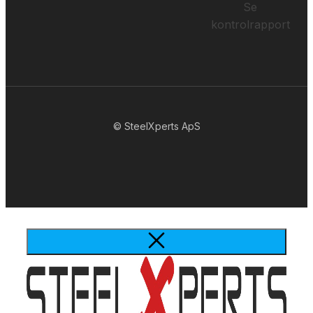
Se
kontrolrapport
© SteelXperts ApS