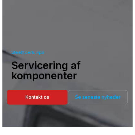
SteelXperts ApS
Servicering af
komponenter
Kontakt os
Se seneste nyheder