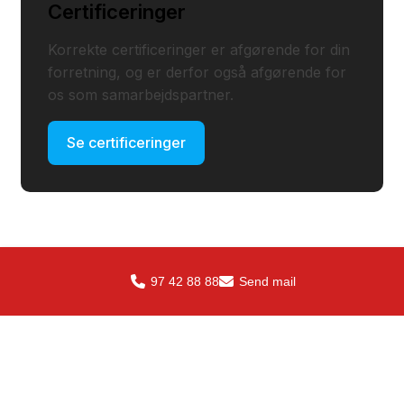
Certificeringer
Korrekte certificeringer er afgørende for din
forretning, og er derfor også afgørende for
os som samarbejdspartner.
Se certificeringer
97 42 88 88
Send mail
Kontakt SteelXperts ApS